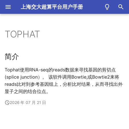
上海交大超算平台用户手册
键
入
TOPHAT
简介
以
开
简介
始
Tophat使用RNA-seq的reads数据来寻找基因的剪切点
搜
(splice junction）。 该软件调用Bowtie,或Bowtie2来将
索
reads比对到参考基因组上，分析比对结果，从而寻找出外
显子之间的结合位点。
2026 年 07 月 21 日