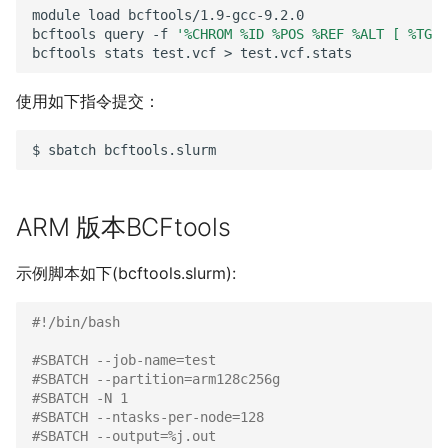
module
load
bcftools/1.9-gcc-9.2.0

bcftools
query
-f
'%CHROM %ID %POS %REF %ALT [ %TGT]
bcftools
stats
test.vcf
>
使用如下指令提交：
$
sbatch
ARM 版本BCFtools
示例脚本如下(bcftools.slurm):
#!/bin/bash
#SBATCH --job-name=test
#SBATCH --partition=arm128c256g
#SBATCH -N 1
#SBATCH --ntasks-per-node=128
#SBATCH --output=%j.out