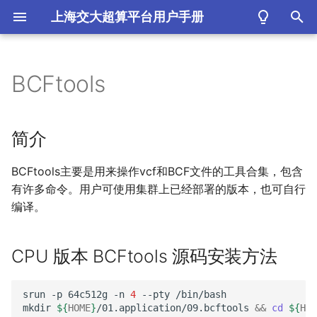
上海交大超算平台用户手册
键
入
BCFtools
简介
以
开
CPU 版本 BCFtools 源码安
简介
装方法
始
BCFtools主要是用来操作vcf和BCF文件的工具合集，包含
搜
π2 版本BCFtools
有许多命令。用户可使用集群上已经部署的版本，也可自行
索
编译。
ARM 版本BCFtools
CPU 版本 BCFtools 源码安装方法
srun
-p
64c512g
-n
4
--pty
/bin/bash

mkdir
${
HOME
}
/01.application/09.bcftools
&&
cd
${
HOM