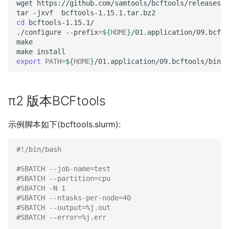
wget
https://github.com/samtools/bcftools/releases/d
tar
-jxvf
cd
bcftools-1.15.1/

./configure
--prefix
=
${
HOME
}
/01.application/09.bcfto
make

make
export
PATH
=
${
HOME
}
/01.application/09.bcftools/bin/:
π2 版本BCFtools
示例脚本如下(bcftools.slurm):
#!/bin/bash
#SBATCH --job-name=test
#SBATCH --partition=cpu
#SBATCH -N 1
#SBATCH --ntasks-per-node=40
#SBATCH --output=%j.out
#SBATCH --error=%j.err