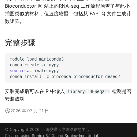
Bioconductor 网 站上的RNA-seq 工作流程涵盖了与此小
插图类似的材料，但速度较慢，包括从 FASTQ 文件生成计
数矩阵。
完整步骤
module
load
miniconda3

conda
create
-n
source
activate
mypy

conda
install
-c
bioconda
安装完成后可以在 R 中输入
检测是否
library("DESeq2")
安装成功
2026 年 07 月 21 日
© Copyright 2026, 上海交通大学网络信息中心.
Created using
Sphinx
8.1.3. and
Sphinx-Immaterial