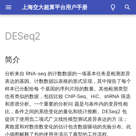
上海交大超算平台用户手册
键
入
DESeq2
简介
以
开
完整步骤
简介
始
分析来自 RNA-seq 的计数数据的一项基本任务是检测差异
搜
表达的基因。计数数据以表格的形式呈现，其中报告了每个
索
样本已分配给每 个基因的序列片段的数量。其他检测类型
也有类似的数据，包括比较 ChIP-Seq、HiC、shRNA 筛选
和质谱分析。一个重要的分析问 题是与条件内的变异性相
比，条件之间的系统变化的量化和统计推断。DESeq2 包
提供了使用负二项式广义线性模型测试差异表达的方 法；
离散度和对数倍数变化的估计包含数据驱动的先验分布。此
小插图解释了包的使用并演示了典型的工作流程。