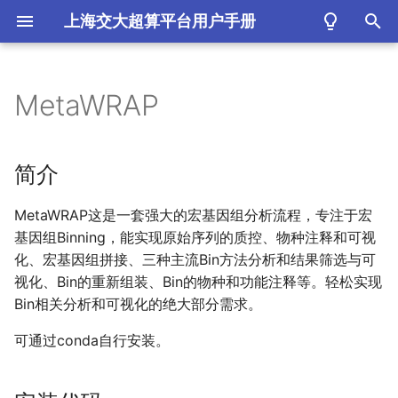
上海交大超算平台用户手册
键
入
MetaWRAP
简介
以
开
安装代码
简介
始
参考资料
MetaWRAP这是一套强大的宏基因组分析流程，专注于宏
搜
基因组Binning，能实现原始序列的质控、物种注释和可视
索
化、宏基因组拼接、三种主流Bin方法分析和结果筛选与可
视化、Bin的重新组装、Bin的物种和功能注释等。轻松实现
Bin相关分析和可视化的绝大部分需求。
可通过conda自行安装。