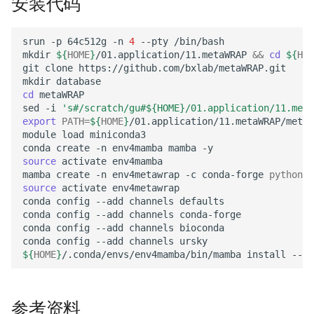
安装代码
srun
-p
64c512g
-n
4
--pty
/bin/bash

mkdir
${
HOME
}
/01.application/11.metaWRAP
&&
cd
${
HOM
git
clone
https://github.com/bxlab/metaWRAP.git

mkdir
cd
metaWRAP

sed
-i
's#/scratch/gu#${HOME}/01.application/11.meta
export
PATH
=
${
HOME
}
/01.application/11.metaWRAP/metaW
module
load
miniconda3

conda
create
-n
env4mamba
mamba
source
activate
env4mamba

mamba
create
-n
env4metawrap
-c
conda-forge
python
=
2
source
activate
env4metawrap

conda
config
--add
channels
defaults

conda
config
--add
channels
conda-forge

conda
config
--add
channels
bioconda

conda
config
--add
channels
${
HOME
}
/.conda/envs/env4mamba/bin/mamba
install
--on
参考资料