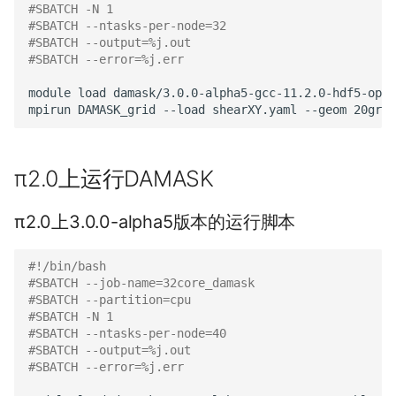
#SBATCH -N 1
#SBATCH --ntasks-per-node=32
#SBATCH --output=%j.out
#SBATCH --error=%j.err
module
load
damask/3.0.0-alpha5-gcc-11.2.0-hdf5-open
mpirun
DAMASK_grid
--load
shearXY.yaml
--geom
π2.0上运行DAMASK
π2.0上3.0.0-alpha5版本的运行脚本
#!/bin/bash
#SBATCH --job-name=32core_damask
#SBATCH --partition=cpu
#SBATCH -N 1
#SBATCH --ntasks-per-node=40
#SBATCH --output=%j.out
#SBATCH --error=%j.err