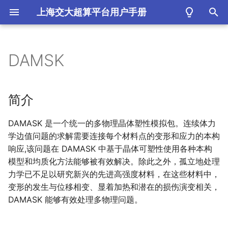
上海交大超算平台用户手册
键
入
DAMSK
简介
以
开
可用的版本
简介
始
安装方式
DAMASK 是一个统一的多物理晶体塑性模拟包。连续体力
搜
学边值问题的求解需要连接每个材料点的变形和应力的本构
算例获取方式
索
响应,该问题在 DAMASK 中基于晶体可塑性使用各种本构
模型和均质化方法能够被有效解决。除此之外，孤立地处理
集群上的DAMASK
力学已不足以研究新兴的先进高强度材料，在这些材料中，
变形的发生与位移相变、显着加热和潜在的损伤演变相关，
思源一号上运行DAMASK
DAMASK 能够有效处理多物理问题。
3.
0.
0-
alpha7版本的运行脚