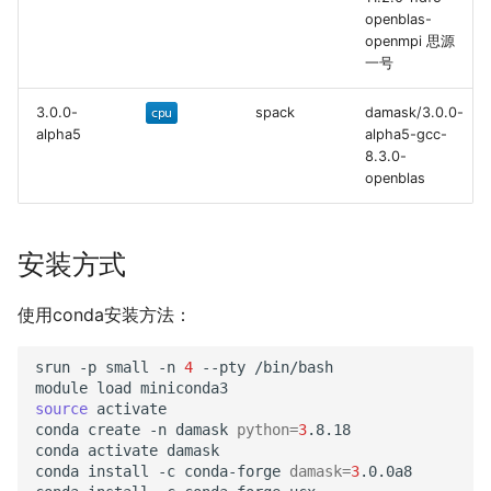
openblas-
openmpi 思源
一号
3.0.0-
spack
damask/3.0.0-
alpha5
alpha5-gcc-
8.3.0-
openblas
安装方式
使用conda安装方法：
srun
-p
small
-n
4
--pty
/bin/bash

module
load
source
activate

conda
create
-n
damask
python
=
3
.8.18

conda
activate
damask

conda
install
-c
conda-forge
damask
=
3
.0.0a8
