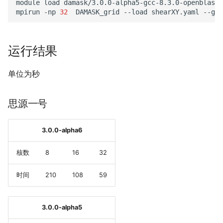
module
load
damask/3.0.0-alpha5-gcc-8.3.0-openblas

mpirun
-np
32
DAMASK_grid
--load
shearXY.yaml
--geo
运行结果
单位为秒
思源一号
3.0.0-alpha6
核数
8
16
32
时间
210
108
59
3.0.0-alpha5