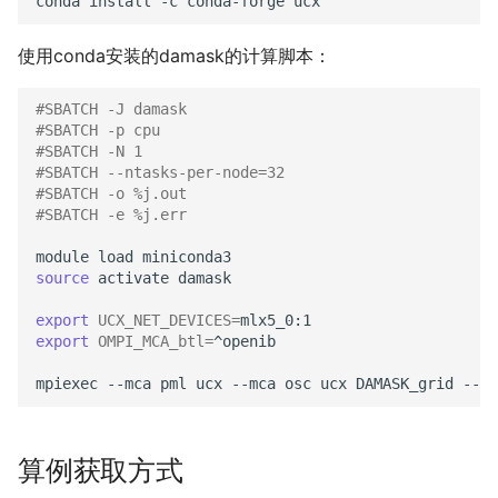
conda
install
-c
conda-forge
使用conda安装的damask的计算脚本：
#SBATCH -J damask
#SBATCH -p cpu
#SBATCH -N 1
#SBATCH --ntasks-per-node=32
#SBATCH -o %j.out
#SBATCH -e %j.err
module
load
source
activate
damask

export
UCX_NET_DEVICES
=
export
OMPI_MCA_btl
=
^openib

mpiexec
--mca
pml
ucx
--mca
osc
ucx
DAMASK_grid
--lo
算例获取方式