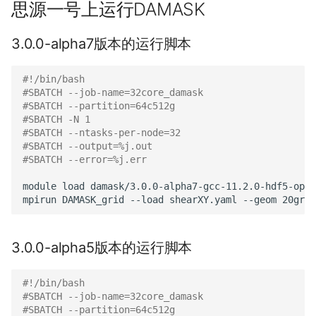
思源一号上运行DAMASK
3.0.0-alpha7版本的运行脚本
#!/bin/bash
#SBATCH --job-name=32core_damask
#SBATCH --partition=64c512g
#SBATCH -N 1
#SBATCH --ntasks-per-node=32
#SBATCH --output=%j.out
#SBATCH --error=%j.err
module
load
damask/3.0.0-alpha7-gcc-11.2.0-hdf5-open
mpirun
DAMASK_grid
--load
shearXY.yaml
--geom
3.0.0-alpha5版本的运行脚本
#!/bin/bash
#SBATCH --job-name=32core_damask
#SBATCH --partition=64c512g