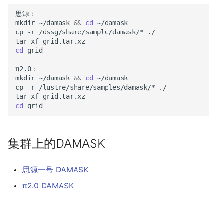
思源：

mkdir
~/damask
&&
cd
~/damask

cp
-r
/dssg/share/sample/damask/*
./

tar
xf
cd
grid

π2.0：

mkdir
~/damask
&&
cd
~/damask

cp
-r
/lustre/share/samples/damask/*
./

tar
xf
cd
集群上的DAMASK
思源一号 DAMASK
π2.0 DAMASK