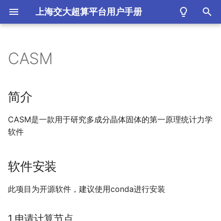
上海交大超算平台用户手册
键
入
CASM
简介
以
开
软件安装
简介
始
1.
申请计算节点
CASM是一款用于研究多成分晶体固体的第一原理统计力学
搜
软件
2.
conda安装
索
软件安装
3.
确认安装结果
此项目为开源软件，建议使用conda进行安装
1.申请计算节点