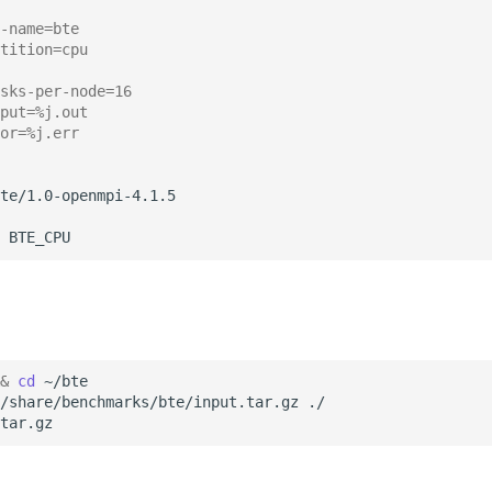
-name=bte
rtition=cpu
sks-per-node=16
tput=%j.out
or=%j.err
te/1.0-openmpi-4.1.5

&
cd
~/bte

/share/benchmarks/bte/input.tar.gz
./
