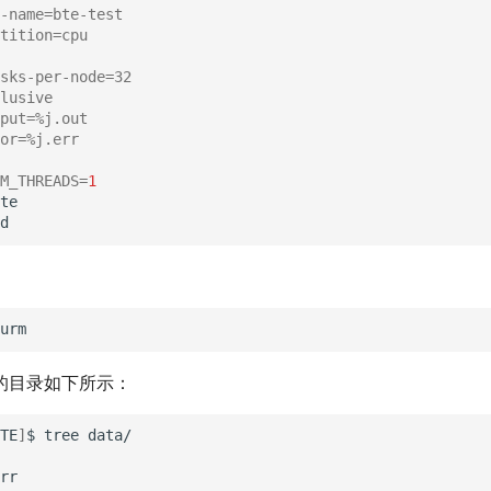
-name=bte-test
rtition=cpu
sks-per-node=32
lusive
tput=%j.out
or=%j.err
M_THREADS
=
1
te

的目录如下所示：
TE
]
$
tree
data/

rr
