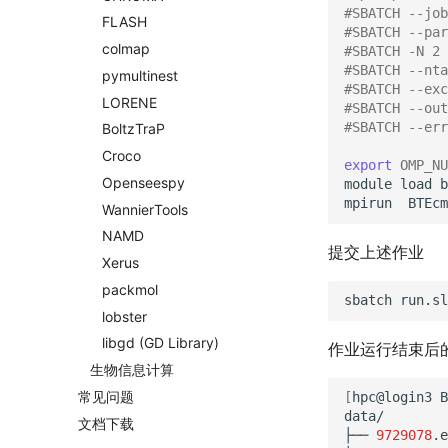
#SBATCH --job
FLASH
#SBATCH --pa
colmap
#SBATCH -N 2
#SBATCH --nta
pymultinest
#SBATCH --exc
LORENE
#SBATCH --ou
#SBATCH --err
Boltz
Tra
P
Croco
export
OMP_NU
Openseespy
module
load
b
mpirun
Wannier
Tools
NAMD
提交上述作业
Xerus
packmol
sbatch
lobster
libgd
(GD Library)
作业运行结束后
生物信息计算
常见问题
[
hpc@login3
B
data/

文档下载
├──
9729078
.e