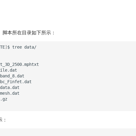
、脚本所在目录如下所示：
TE
]
$
tree
data/

t_3D_2500.mphtxt

ile.dat

band_8.dat

bc_Finfet.dat

data.dat

mesh.dat

.gz

示：