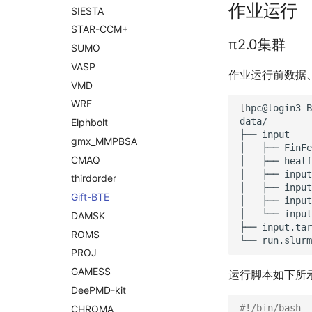
作业运行
SIESTA
STAR-
CCM+
π2.0集群
SUMO
VASP
作业运行前数据
VMD
WRF
[
hpc@login3
B
data/

Elphbolt
├──
input

gmx_
MMPBSA
│
├──
FinFe
CMAQ
│
├──
heatf
│
├──
input
thirdorder
│
├──
input
Gift-
BTE
│
├──
input
│
└──
input
DAMSK
├──
input.tar
ROMS
└──
PROJ
GAMESS
运行脚本如下所
Dee
PMD-
kit
#!/bin/bash
CHROMA