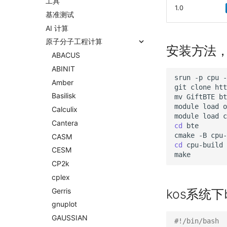
工具
1.0
基准测试
AI 计算
原子分子工程计算
安装方法，
ABACUS
ABINIT
srun
-p
cpu
-
Amber
git
clone
htt
Basilisk
mv
GiftBTE
bt
module
load
o
Calculix
module
load
Cantera
cd
bte

cmake
-B
cpu-
CASM
cd
cpu-build

CESM
CP2k
cplex
Gerris
kos系统下
gnuplot
GAUSSIAN
#!/bin/bash