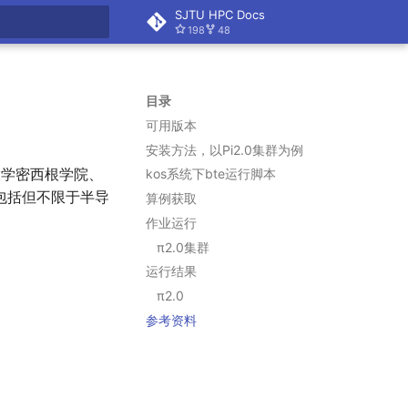
SJTU HPC Docs
198
48
搜索
目录
可用版本
安装方法，以Pi2.
0集群为例
大学密西根学院、
kos系统下bte运行脚本
包括但不限于半导
算例获取
作业运行
π2.
0集群
运行结果
π2.
0
参考资料