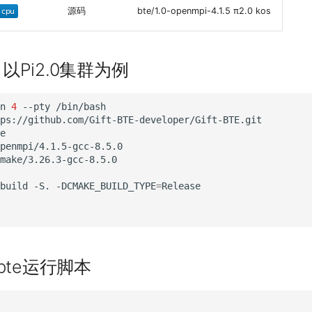
源码
bte/1.0-openmpi-4.1.5 π2.0 kos
以Pi2.0集群为例
n
4
--pty
/bin/bash

ps://github.com/Gift-BTE-developer/Gift-BTE.git

e

penmpi/4.1.5-gcc-8.5.0

build
-S.
-DCMAKE_BUILD_TYPE
=
bte运行脚本