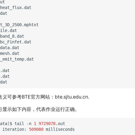
ut

heat_flux.dat

dat

t_3D_2500.mphtxt

ile.dat

band_8.dat

bc_Finfet.dat

data.dat

mesh.dat

_emit_temp.dat

.dat

.dat

参考BTE官方网站：bte.sjtu.edu.cn.
行显示如下内容，代表作业运行正确。
ata
]
$
tail
-n
1
9729078
.out

iteration:
509080