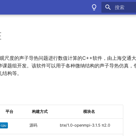
键入以开始
E
 是对介观尺度的声子导热问题进行数值计算的C++软件，由上海交通
华课题组开发。该软件可以用于各种微纳结构的声子导热仿真，
孔结构等。
平台
构建方式
模块名
源码
bte/1.0-openmpi-3.1.5 π2.0