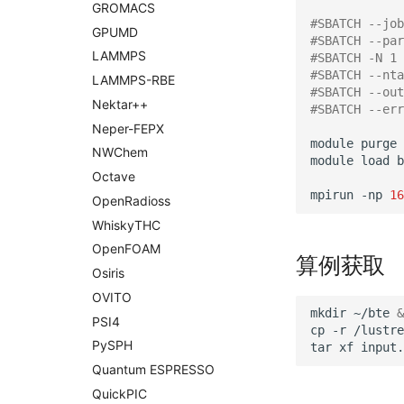
GROMACS
#SBATCH --job
GPUMD
#SBATCH --pa
LAMMPS
#SBATCH -N 1
#SBATCH --nta
LAMMPS-
RBE
#SBATCH --ou
Nektar++
#SBATCH --err
Neper-
FEPX
module
purge

NWChem
module
load
b
Octave
mpirun
-np
16
Open
Radioss
Whisky
THC
Open
FOAM
算例获取
Osiris
OVITO
mkdir
~/bte
&
PSI4
cp
-r
/lustre
Py
SPH
tar
xf
Quantum ESPRESSO
Quick
PIC