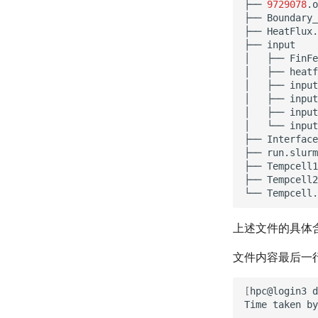
├──
9729078
.o
├──
Boundary_
├──
HeatFlux.
├──
input

│
├──
FinFe
│
├──
heatf
│
├──
input
│
├──
input
│
├──
input
│
└──
input
├──
Interface
├──
run.slurm

├──
Tempcell1
├──
Tempcell2
└──
上述文件的具体含义可
文件内容最后一
[
hpc@login3
d
Time
taken
by