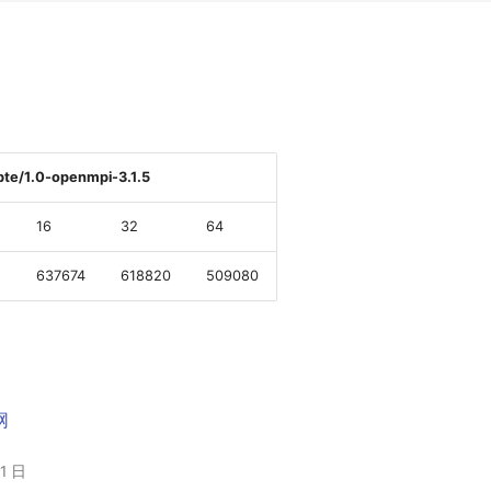
bte/1.0-openmpi-3.1.5
16
32
64
s
637674
618820
509080
网
21 日