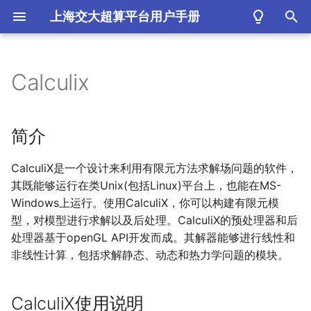
上海交大超算平台用户手册
键
入
Calculix
简介
以
开
Calculi
X使用说明
简介
始
在思源一号上自行安装并使
CalculiX是一个设计来利用有限元方法求解场问题的软件，
搜
用Calculi
X
其既能够运行在类Unix(包括Linux)平台上，也能在MS-
索
Windows上运行。使用CalculiX，你可以构建有限元模
在pi2.
0上自行安装并使用
型，对模型进行求解以及后处理。CalculiX的预处理器和后
Calculix
处理器基于openGL API开发而成。其解器能够进行线性和
非线性计算，包括求解静态、动态和热力学问题的模块。
参考资料
CalculiX使用说明