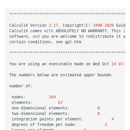
****************************************************
CalculiX
Version
2.17
,
Copyright
(
C
)
1998
-
2020
Guido
CalculiX
comes
with
ABSOLUTELY
NO
WARRANTY
.
This
is
software
,
and
you
are
welcome
to
redistribute
it
und
certain
conditions
,
see
gpl
.
htm
****************************************************
You
are
using
an
executable
made
on
Wed
Oct
14
07
:
29
The
numbers
below
are
estimated
upper
bounds
number
of
:
nodes
:
164
elements
:
67
one
-
dimensional
elements
:
0
two
-
dimensional
elements
:
0
integration
points
per
element
:
4
degrees
of
freedom
per
node
:
3
layers
per
element
:
1