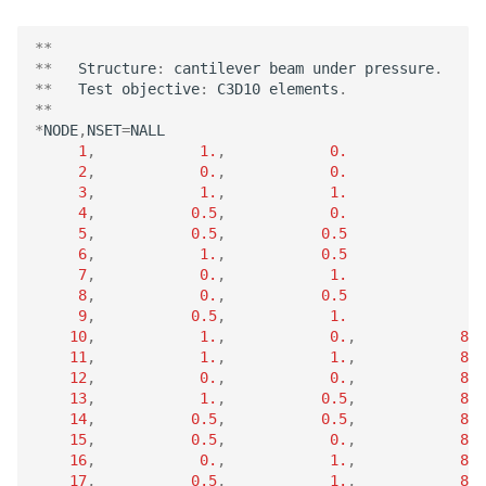
**
**
Structure
:
cantilever
beam
under
pressure
.
**
Test
objective
:
C3D10
elements
.
**
*
NODE
,
NSET
=
NALL
1
,
1.
,
0.
2
,
0.
,
0.
3
,
1.
,
1.
4
,
0.5
,
0.
5
,
0.5
,
0.5
6
,
1.
,
0.5
7
,
0.
,
1.
8
,
0.
,
0.5
9
,
0.5
,
1.
10
,
1.
,
0.
,
8.
11
,
1.
,
1.
,
8.
12
,
0.
,
0.
,
8.
13
,
1.
,
0.5
,
8.
14
,
0.5
,
0.5
,
8.
15
,
0.5
,
0.
,
8.
16
,
0.
,
1.
,
8.
17
,
0.5
,
1.
,
8.