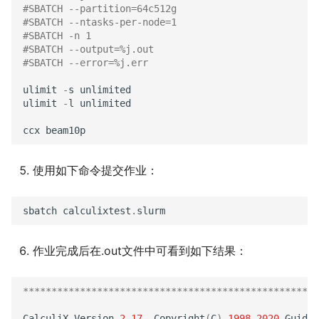
#SBATCH --partition=64c512g
#SBATCH --ntasks-per-node=1
#SBATCH -n 1
#SBATCH --output=%j.out
#SBATCH --error=%j.err
ulimit
-
s
unlimited
ulimit
-
l
unlimited
ccx
beam10p
使用如下命令提交作业：
sbatch
calculixtest
.
slurm
作业完成后在.out文件中可看到如下结果：
****************************************************
CalculiX
Version
2.17
,
Copyright
(
C
)
1998
-
2020
Guido