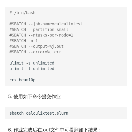
#!/bin/bash
#SBATCH --job-name=calculixtest
#SBATCH --partition=small
#SBATCH --ntasks-per-node=1
#SBATCH -n 1
#SBATCH --output=%j.out
#SBATCH --error=%j.err
ulimit
-
s
unlimited
ulimit
-
l
unlimited
ccx
beam10p
使用如下命令提交作业：
sbatch
calculixtest
.
slurm
作业完成后在.out文件中可看到如下结果：