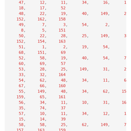
47
,
12
,
11
,
34
,
16
,
14
,
18
,
17
,
52
48
,
22
,
19
,
40
,
149
,
23
,
152
,
162
,
158
49
,
7
,
3
,
54
,
2
,
9
,
8
,
5
,
151
50
,
22
,
28
,
25
,
149
,
30
,
152
,
154
,
163
51
,
1
,
2
,
19
,
54
,
4
,
68
,
151
,
69
52
,
58
,
19
,
40
,
54
,
70
,
60
,
69
,
57
53
,
28
,
25
,
149
,
31
,
29
,
33
,
32
,
164
54
,
62
,
48
,
34
,
11
,
65
,
67
,
66
,
160
55
,
149
,
48
,
34
,
62
,
155
,
159
,
65
,
161
56
,
34
,
11
,
10
,
31
,
160
,
35
,
74
,
37
57
,
10
,
11
,
34
,
12
,
13
,
15
,
14
,
39
58
,
58
,
25
,
62
,
149
,
71
,
157
,
163
,
159