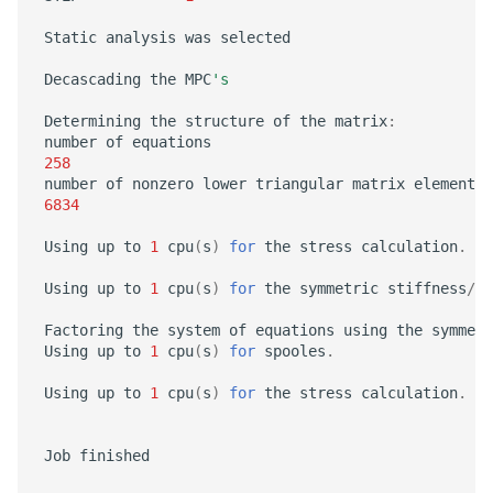
Static
analysis
was
selected
Decascading
the
MPC
's
Determining
the
structure
of
the
matrix
:
number
of
equations
258
number
of
nonzero
lower
triangular
matrix
elements
6834
Using
up
to
1
cpu
(
s
)
for
the
stress
calculation
.
Using
up
to
1
cpu
(
s
)
for
the
symmetric
stiffness
/
ma
Factoring
the
system
of
equations
using
the
symmetr
Using
up
to
1
cpu
(
s
)
for
spooles
.
Using
up
to
1
cpu
(
s
)
for
the
stress
calculation
.
Job
finished