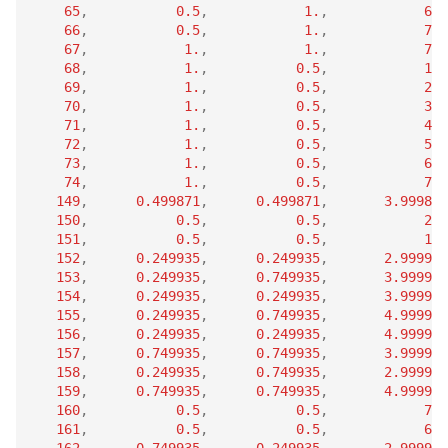
65
,
0.5
,
1.
,
6.
66
,
0.5
,
1.
,
7.
67
,
1.
,
1.
,
7.
68
,
1.
,
0.5
,
1.
69
,
1.
,
0.5
,
2.
70
,
1.
,
0.5
,
3.
71
,
1.
,
0.5
,
4.
72
,
1.
,
0.5
,
5.
73
,
1.
,
0.5
,
6.
74
,
1.
,
0.5
,
7.
149
,
0.499871
,
0.499871
,
3.99987
150
,
0.5
,
0.5
,
2.
151
,
0.5
,
0.5
,
1.
152
,
0.249935
,
0.249935
,
2.99994
153
,
0.249935
,
0.749935
,
3.99994
154
,
0.249935
,
0.249935
,
3.99994
155
,
0.249935
,
0.749935
,
4.99994
156
,
0.249935
,
0.249935
,
4.99994
157
,
0.749935
,
0.749935
,
3.99994
158
,
0.249935
,
0.749935
,
2.99994
159
,
0.749935
,
0.749935
,
4.99994
160
,
0.5
,
0.5
,
7.
161
,
0.5
,
0.5
,
6.
162
,
0.749935
,
0.249935
,
2.99994