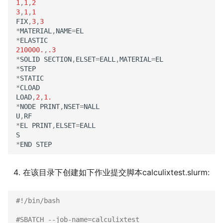
1
,
1
,
2
3
,
1
,
1
FIX
,
3
,
3
*
MATERIAL
,
NAME
=
EL
*
ELASTIC
210000.
,
.3
*
SOLID
SECTION
,
ELSET
=
EALL
,
MATERIAL
=
EL
*
STEP
*
STATIC
*
CLOAD
LOAD
,
2
,
1.
*
NODE
PRINT
,
NSET
=
NALL
U
,
RF
*
EL
PRINT
,
ELSET
=
EALL
S
*
END
STEP
在该目录下创建如下作业提交脚本calculixtest.slurm:
#!/bin/bash
#SBATCH --job-name=calculixtest