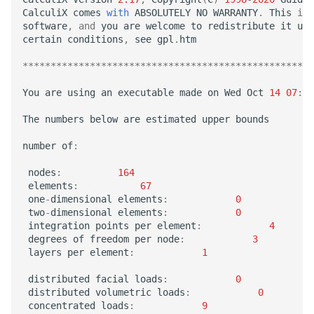
CalculiX
comes
with
ABSOLUTELY
NO
WARRANTY
.
This
is
software
,
and
you
are
welcome
to
redistribute
it
und
certain
conditions
,
see
gpl
.
htm
****************************************************
You
are
using
an
executable
made
on
Wed
Oct
14
07
:
29
The
numbers
below
are
estimated
upper
bounds
number
of
:
nodes
:
164
elements
:
67
one
-
dimensional
elements
:
0
two
-
dimensional
elements
:
0
integration
points
per
element
:
4
degrees
of
freedom
per
node
:
3
layers
per
element
:
1
distributed
facial
loads
:
0
distributed
volumetric
loads
:
0
concentrated
loads
:
9