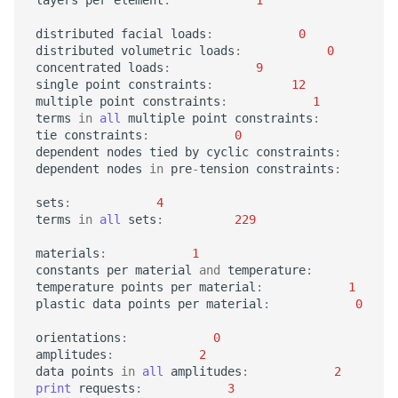
distributed
facial
loads
:
0
distributed
volumetric
loads
:
0
concentrated
loads
:
9
single
point
constraints
:
12
multiple
point
constraints
:
1
terms
in
all
multiple
point
constraints
:
tie
constraints
:
0
dependent
nodes
tied
by
cyclic
constraints
:
dependent
nodes
in
pre
-
tension
constraints
:
sets
:
4
terms
in
all
sets
:
229
materials
:
1
constants
per
material
and
temperature
:
temperature
points
per
material
:
1
plastic
data
points
per
material
:
0
orientations
:
0
amplitudes
:
2
data
points
in
all
amplitudes
:
2
print
requests
:
3