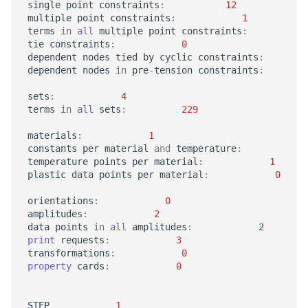
single
point
constraints
:
12
multiple
point
constraints
:
1
terms
in
all
multiple
point
constraints
:
tie
constraints
:
0
dependent
nodes
tied
by
cyclic
constraints
:
dependent
nodes
in
pre
-
tension
constraints
:
sets
:
4
terms
in
all
sets
:
229
materials
:
1
constants
per
material
and
temperature
:
temperature
points
per
material
:
1
plastic
data
points
per
material
:
0
orientations
:
0
amplitudes
:
2
data
points
in
all
amplitudes
:
2
print
requests
:
3
transformations
:
0
property
cards
:
0
STEP
1