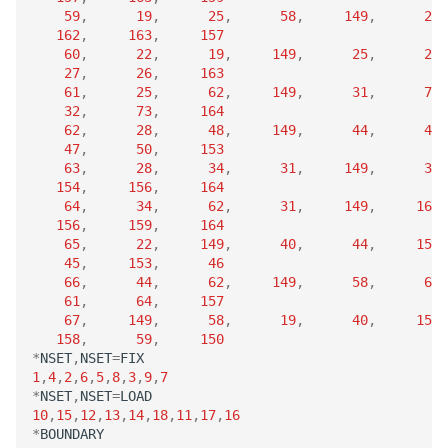
59
,
19
,
25
,
58
,
149
,
26
,
162
,
163
,
157
60
,
22
,
19
,
149
,
25
,
23
,
27
,
26
,
163
61
,
25
,
62
,
149
,
31
,
72
,
32
,
73
,
164
62
,
28
,
48
,
149
,
44
,
49
,
47
,
50
,
153
63
,
28
,
34
,
31
,
149
,
36
,
154
,
156
,
164
64
,
34
,
62
,
31
,
149
,
161
,
156
,
159
,
164
65
,
22
,
149
,
40
,
44
,
152
,
45
,
153
,
46
66
,
44
,
62
,
149
,
58
,
63
,
61
,
64
,
157
67
,
149
,
58
,
19
,
40
,
157
,
158
,
59
,
150
*
NSET
,
NSET
=
FIX
1
,
4
,
2
,
6
,
5
,
8
,
3
,
9
,
7
*
NSET
,
NSET
=
LOAD
10
,
15
,
12
,
13
,
14
,
18
,
11
,
17
,
16
*
BOUNDARY