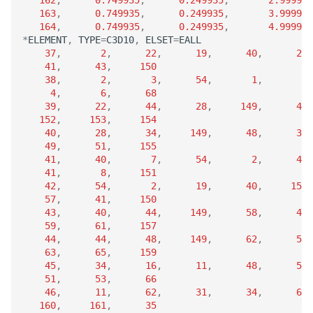
163
,
0.749935
,
0.249935
,
3.99994
164
,
0.749935
,
0.249935
,
4.99994
*
ELEMENT
,
TYPE
=
C3D10
,
ELSET
=
EALL
37
,
2
,
22
,
19
,
40
,
24
,
41
,
43
,
150
38
,
2
,
3
,
54
,
1
,
5
,
4
,
6
,
68
39
,
22
,
44
,
28
,
149
,
45
,
152
,
153
,
154
40
,
28
,
34
,
149
,
48
,
36
,
49
,
51
,
155
41
,
40
,
7
,
54
,
2
,
42
,
41
,
8
,
151
42
,
54
,
2
,
19
,
40
,
151
,
57
,
41
,
150
43
,
40
,
44
,
149
,
58
,
46
,
59
,
61
,
157
44
,
44
,
48
,
149
,
62
,
50
,
63
,
65
,
159
45
,
34
,
16
,
11
,
48
,
52
,
51
,
53
,
66
46
,
11
,
62
,
31
,
34
,
67
,
160
,
161
,
35