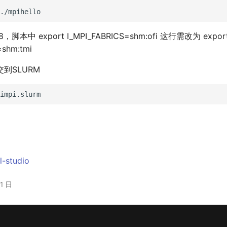
18，脚本中 export I_MPI_FABRICS=shm:ofi 这行需改为 expor
=shm:tmi
到SLURM
el-studio
21 日