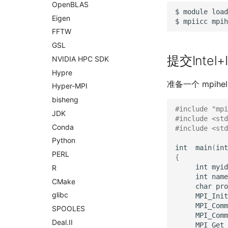
Open
BLAS
$
module
load
Eigen
$
mpiicc
mpih
FFTW
GSL
提交Intel+
NVIDIA HPC SDK
Hypre
准备一个 mpihel
Hyper-
MPI
bisheng
#include "mpi
JDK
#include <std
Conda
#include <std
Python
int
main
(
int
PERL
{
int
myid
R
int
name
CMake
char
pro
glibc
MPI_Init
MPI_Comm
SPOOLES
MPI_Comm
Deal.
II
MPI_Get_