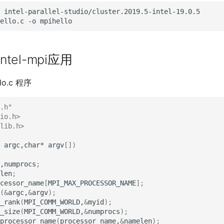
intel-parallel-studio/cluster.2019.5-intel-19.0.5

ello.c
-o
Intel-mpi应用
lo.c 程序
.h"
io.h>
lib.h>
argc,char*
argv
[])
,numprocs
;
len
;
cessor_name
[
MPI_MAX_PROCESSOR_NAME
]
;
(
&
argc,
&
argv
)
;
_rank
(
MPI_COMM_WORLD,
&
myid
)
;
_size
(
MPI_COMM_WORLD,
&
numprocs
)
;
processor_name
(
processor_name,
&
namelen
)
;