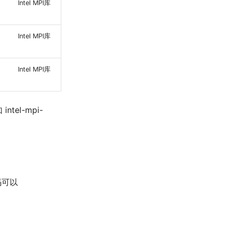
Intel MPI库
Intel MPI库
Intel MPI库
el-mpi-
码可以