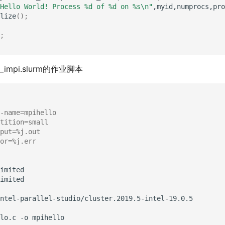
Hello World! Process %d of %d on %s\n"
,myid,numprocs,pro
lize
()
;
;
impi.slurm的作业脚本
-name=mpihello
tition=small
tput=%j.out
or=%j.err
imited

ntel-parallel-studio/cluster.2019.5-intel-19.0.5

lo.c
-o
mpihello
