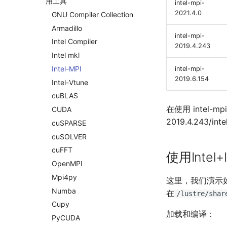
用工具
intel-mpi-
2021.4.0
GNU Compiler Collection
Armadillo
intel-mpi-
Intel Compiler
2019.4.243
Intel mkl
Intel-
MPI
intel-mpi-
2019.6.154
Intel-
Vtune
cu
BLAS
在使用 intel
CUDA
2019.4.243/i
cu
SPARSE
cu
SOLVER
cu
FFT
使用Intel+
Open
MPI
Mpi4py
这里，我们演示如何
Numba
在
/lustre/shar
Cupy
加载和编译：
Py
CUDA