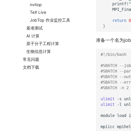
printf
(
"
nvitop
MPI_Fina
Te
X Live
Job
Top 作业监控工具
return
0
}
基准测试
AI 计算
准备一个名为job_
原子分子工程计算
生物信息计算
#!/bin/bash
常见问题
#SBATCH --job
文档下载
#SBATCH --par
#SBATCH --ou
#SBATCH --err
#SBATCH -n 2
ulimit
-s
ulimit
-l
unl
module
load
i
mpiicc
mpihel