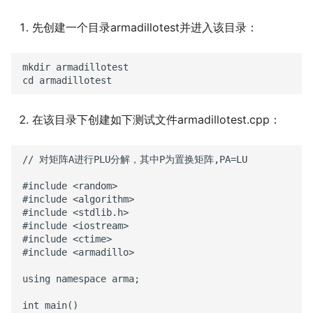
先创建一个目录armadillotest并进入该目录：
mkdir
armadillotest
cd
armadillotest
在该目录下创建如下测试文件armadillotest.cpp：
// 对矩阵A进行PLU分解，其中P为置换矩阵,PA=LU

#include <random>

#include <algorithm>

#include <stdlib.h>

#include <iostream>

#include <ctime>

#include <armadillo>

using namespace arma;

int main()
