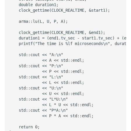
    double duration1;

    clock_gettime(CLOCK_REALTIME, &start1);

    arma::lu(L, U, P, A);

    clock_gettime(CLOCK_REALTIME, &end1);

    duration1 = (end1.tv_sec - start1.tv_sec) + (end
    printf("The time is %lf microseconds\n", duratio
    std::cout << "A:\n"

              << A << std::endl;

    std::cout << "P:\n"

              << P << std::endl;

    std::cout << "L:\n"

              << L << std::endl;

    std::cout << "U:\n"

              << U << std::endl;

    std::cout << "L*U:\n"

              << L * U << std::endl;

    std::cout << "P*A:\n"

              << P * A << std::endl;

    return 0;
