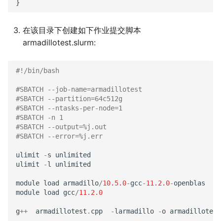
在该目录下创建如下作业提交脚本
armadillotest.slurm:
#!/bin/bash
#SBATCH --job-name=armadillotest
#SBATCH --partition=64c512g
#SBATCH --ntasks-per-node=1
#SBATCH -n 1
#SBATCH --output=%j.out
#SBATCH --error=%j.err
ulimit
-
s
unlimited
ulimit
-
l
unlimited
module
load
armadillo
/
10.5.0
-
gcc
-
11.2.0
-
openblas
module
load
gcc
/
11.2.0
g
++
armadillotest
.
cpp
-
larmadillo
-
o
armadillotest