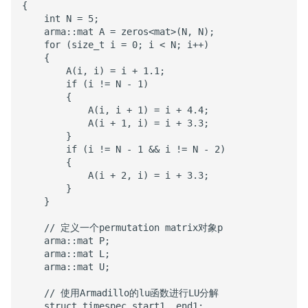
{

    int N = 5;

    arma::mat A = zeros<mat>(N, N);

    for (size_t i = 0; i < N; i++)

    {

        A(i, i) = i + 1.1;

        if (i != N - 1)

        {

            A(i, i + 1) = i + 4.4;

            A(i + 1, i) = i + 3.3;

        }

        if (i != N - 1 && i != N - 2)

        {

            A(i + 2, i) = i + 3.3;

        }

    }

    // 定义一个permutation matrix对象p

    arma::mat P;

    arma::mat L;

    arma::mat U;

    // 使用Armadillo的lu函数进行LU分解

    struct timespec start1, end1;
