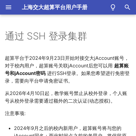
上海交大超算平台用户手册
键
入
通过 SSH 登录集群
登录入口
以
开
进行密码认证的SSH登录
超算平台于2024年9月23日开始对接交大jAccount账号，
始
对于校内用户，超算账号关联jAccount后您可以用
超算账
以Mobaxterm为代表的命
号和jAccount密码
进行SSH登录。如果您希望进行免密登
搜
令行客户端进行SSH登录
录，需要向平台申请免密证书。
索
从2026年4月10日起，教学账号禁止从校外登录，个人账
以XShell为代表的图形界面
客户端进行SSH登录
号从校外登录需要通过额外的二次认证(动态授权)。
注意事项:
免密SSH登录
2024年9月之后的校内新用户，超算账号将与您的
以Mobaxterm为代表的命
jAccount同名；而此时间点之前的老用户，将保留原