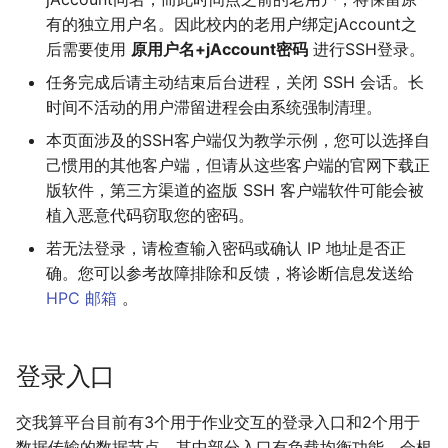
令行客户端进行免密登录
有的独立用户名。因此校内的老用户绑定jAccount之
后需要使用
原用户名+jAccount密码
进行SSH登录。
以XShell为代表的图形界面
客户端进行免密登录
任务完成后请主动结束后台进程，关闭 SSH 会话。长
时间不活动的用户滞留进程会由系统强制清理。
如何生成自己的公私钥对
本页面涉及的SSH客户端仅为教学示例，您可以选择自
己惯用的其他客户端，但请从这些客户端的官网下载正
SSH 重置 known_
hosts
版软件，第三方渠道的盗版 SSH 客户端软件可能会被
植入恶意代码窃取您的密码。
调试 SSH 登录问题
若无法登录，请检查输入密码或确认 IP 地址是否正
确。您可以参考故障排除和反馈，将诊断信息发送给
登录常掉线的问题
HPC 邮箱
。
Mac/Linux用户
登录入口
Windows SSH 客户端用户
交我算平台目前有3个用于作业交互的登录入口和2个用于
数据传输的数据节点，其中部分入口有负载均衡功能，会根