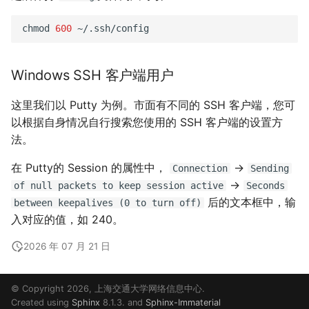
chmod
600
Windows SSH 客户端用户
这里我们以 Putty 为例。市面有不同的 SSH 客户端，您可
以根据自身情况自行搜索您使用的 SSH 客户端的设置方
法。
在 Putty的 Session 的属性中，
->
Connection
Sending
->
of
null
packets
to
keep
session
active
Seconds
后的文本框中，输
between
keepalives
(0
to
turn
off)
入对应的值，如 240。
2026 年 07 月 21 日
© Copyright 2026, 上海交通大学网络信息中心.
Created using
Sphinx
8.1.3. and
Sphinx-Immaterial