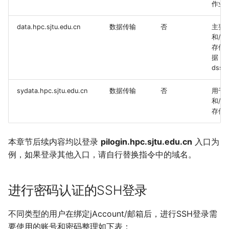
作业
data.hpc.sjtu.edu.cn
数据传输
否
主要
和/lu
存储
据，也
dss
sydata.hpc.sjtu.edu.cn
数据传输
否
用于
和/ds
存储
本章节后续内容均以登录
pilogin.hpc.sjtu.edu.cn
入口为
例，如果登录其他入口，请自行替换指令中的域名。
进行密码认证的SSH登录
不同类型的用户在绑定jAccount/邮箱后，进行SSH登录需
要使用的账号和密码整理如下表：