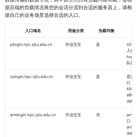
据后端的负载情况将您的会话分流到合适的服务器上，请根
据自己的业务场景选择合适的入口。
入口域名
用途分类
负载均衡
pilogin.hpc.sjtu.edu.cn
作业交互
是
π2.
入口，
huge,
队列
sylogin.hpc.sjtu.edu.cn
作业交互
是
思源
口，
64c51
a80
deb
armlogin.hpc.sjtu.edu.cn
作业交互
否
arm
口，
arm1
deb