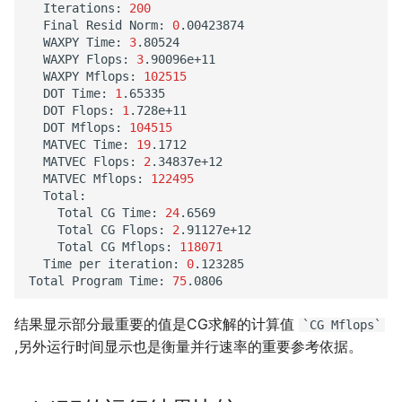
Iterations:
200
Final
Resid
Norm:
0
WAXPY
Time:
3
WAXPY
Flops:
3
WAXPY
Mflops:
102515
DOT
Time:
1
DOT
Flops:
1
DOT
Mflops:
104515
MATVEC
Time:
19
MATVEC
Flops:
2
MATVEC
Mflops:
122495
Total
CG
Time:
24
Total
CG
Flops:
2
Total
CG
Mflops:
118071
Time
per
iteration:
0
.123285

Total
Program
Time:
75
结果显示部分最重要的值是CG求解的计算值
`CG
Mflops`
,另外运行时间显示也是衡量并行速率的重要参考依据。