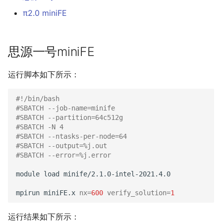
π2.
0上mini
FE的运行结果
π2.0 miniFE
思源一号miniFE
运行脚本如下所示：
#!/bin/bash
#SBATCH --job-name=minife
#SBATCH --partition=64c512g
#SBATCH -N 4
#SBATCH --ntasks-per-node=64
#SBATCH --output=%j.out
#SBATCH --error=%j.error
module
load
minife/2.1.0-intel-2021.4.0

mpirun
miniFE.x
nx
=
600
verify_solution
=
1
运行结果如下所示：