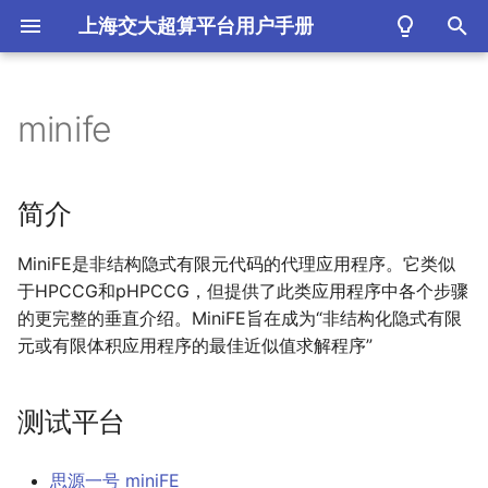
上海交大超算平台用户手册
键
入
minife
简介
以
开
测试平台
简介
始
思源一号mini
FE
MiniFE是非结构隐式有限元代码的代理应用程序。它类似
搜
于HPCCG和pHPCCG，但提供了此类应用程序中各个步骤
π2.
0 mini
FE
索
的更完整的垂直介绍。MiniFE旨在成为“非结构化隐式有限
元或有限体积应用程序的最佳近似值求解程序”
mini
FE的运行结果比较
思源一号上mini
FE的运行结
测试平台
果
思源一号 miniFE