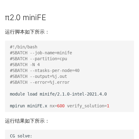
π2.0 miniFE
运行脚本如下所示：
#!/bin/bash
#SBATCH --job-name=minife
#SBATCH --partition=cpu
#SBATCH -N 4
#SBATCH --ntasks-per-node=40
#SBATCH --output=%j.out
#SBATCH --error=%j.error
module
load
minife/2.1.0-intel-2021.4.0

mpirun
miniFE.x
nx
=
600
verify_solution
=
1
运行结果如下所示：
CG