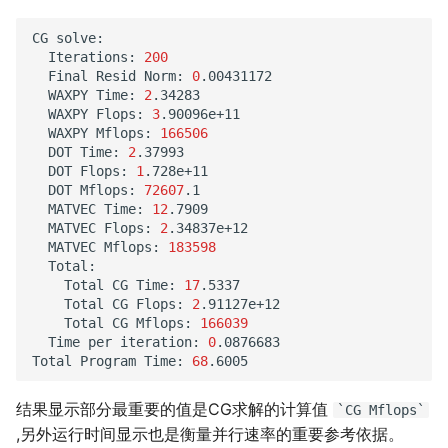
CG
Iterations:
200
Final
Resid
Norm:
0
WAXPY
Time:
2
WAXPY
Flops:
3
WAXPY
Mflops:
166506
DOT
Time:
2
DOT
Flops:
1
DOT
Mflops:
72607
MATVEC
Time:
12
MATVEC
Flops:
2
MATVEC
Mflops:
183598
Total
CG
Time:
17
Total
CG
Flops:
2
Total
CG
Mflops:
166039
Time
per
iteration:
0
.0876683

Total
Program
Time:
68
结果显示部分最重要的值是CG求解的计算值
`CG
Mflops`
,另外运行时间显示也是衡量并行速率的重要参考依据。