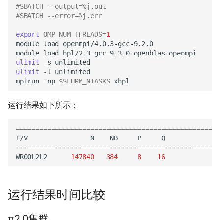
#SBATCH --output=%j.out
#SBATCH --error=%j.err
export
OMP_NUM_THREADS
=
1
module
load
openmpi/4.0.3-gcc-9.2.0

module
load
ulimit
-s
ulimit
-l
unlimited

mpirun
-np
$SLURM_NTASKS
运行结果如下所示：
====================================================
T/V
N
NB
P
Q
----------------------------------------------------
WR00L2L2
147840
384
8
16
24
运行结果时间比较
π2.0集群