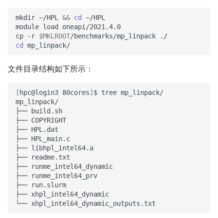
mkdir
~/HPL
&&
cd
~/HPL

module
load
oneapi/2021.4.0

cp
-r
$MKLROOT
/benchmarks/mp_linpack
cd
文件目录结构如下所示：
[
hpc@login3
80cores
]
$
tree
mp_linpack/

mp_linpack/

├──
build.sh

├──
COPYRIGHT

├──
HPL.dat

├──
HPL_main.c

├──
libhpl_intel64.a

├──
readme.txt

├──
runme_intel64_dynamic

├──
runme_intel64_prv

├──
run.slurm

├──
xhpl_intel64_dynamic

└──