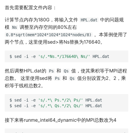
首先需要配置文件内容：
计算节点内存为180G，将输入文件
中的问题规
HPL.dat
模
调整至内存空间的80%左右
Ns
。本算例使用了
0.8*sqrt(mem*1024*1024*1024*nodes/8)
两个节点，这里使用sed>将Ns替换为176640。
$
sed
-i
-e
's/.*Ns.*/176640\ Ns/'
然后调整HPL.dat的
和
值，使其乘积等于MPI进程
Ps
Qs
总数。 这里使用sed将
和
值分别设置为2、2，乘
Ps
Qs
积等于线程总数2。
$
sed
-i
-e
's/.*\ Ps.*/2\ Ps/'
HPL.dat

$
sed
-i
-e
's/.*\ Qs.*/2\ Qs/'
接下来将runme_intel64_dynamic中的MPI总数改为4