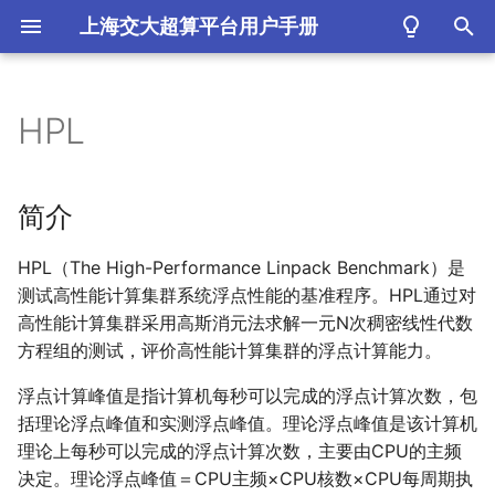
上海交大超算平台用户手册
键
入
HPL
简介
以
开
导入HPL环境
简介
始
测试平台
HPL（The High-Performance Linpack Benchmark）是
搜
测试高性能计算集群系统浮点性能的基准程序。HPL通过对
π2.
0
索
高性能计算集群采用高斯消元法求解一元N次稠密线性代数
方程组的测试，评价高性能计算集群的浮点计算能力。
思源一号
浮点计算峰值是指计算机每秒可以完成的浮点计算次数，包
ARM集群
括理论浮点峰值和实测浮点峰值。理论浮点峰值是该计算机
理论上每秒可以完成的浮点计算次数，主要由CPU的主频
运行结果时间比较
决定。理论浮点峰值＝CPU主频×CPU核数×CPU每周期执