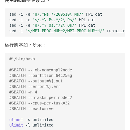
使用sed命令更改如下：
sed
-i
-e
's/.*Ns.*/209510\ Ns/'
HPL.dat

sed
-i
-e
's/.*\ Ps.*/2\ Ps/'
HPL.dat

sed
-i
-e
's/.*\ Qs.*/2\ Qs/'
HPL.dat

sed
-i
's/MPI_PROC_NUM=2/MPI_PROC_NUM=4/'
运行脚本如下所示：
#!/bin/bash
#SBATCH --job-name=hpl2node
#SBATCH --partition=64c256g
#SBATCH --output=%j.out
#SBATCH --error=%j.err
#SBATCH -n 4
#SBATCH --ntasks-per-node=2
#SBATCH --cpus-per-task=32
#SBATCH --exclusive
ulimit
-s
ulimit
-l
unlimited
