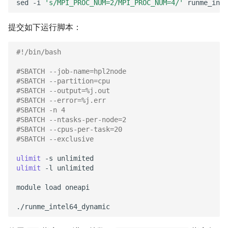
sed
-i
's/MPI_PROC_NUM=2/MPI_PROC_NUM=4/'
提交如下运行脚本：
#!/bin/bash
#SBATCH --job-name=hpl2node
#SBATCH --partition=cpu
#SBATCH --output=%j.out
#SBATCH --error=%j.err
#SBATCH -n 4
#SBATCH --ntasks-per-node=2
#SBATCH --cpus-per-task=20
#SBATCH --exclusive
ulimit
-s
ulimit
-l
unlimited

module
load
oneapi
