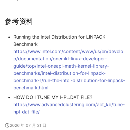
参考资料
Running the Intel Distribution for LINPACK
Benchmark
https://www.intel.com/content/www/us/en/develo
p/documentation/onemkl-linux-developer-
guide/top/intel-oneapi-math-kernel-library-
benchmarks/intel-distribution-for-linpack-
benchmark-1/run-the-intel-distribution-for-linpack-
benchmark.html
HOW DO I TUNE MY HPL.DAT FILE?
https://www.advancedclustering.com/act_kb/tune-
hpl-dat-file/
2026 年 07 月 21 日