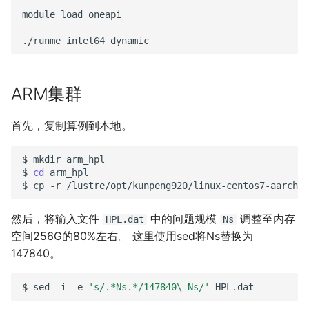
module
load
oneapi

ARM集群
首先，复制算例到本地。
$
mkdir
arm_hpl

$
cd
arm_hpl

$
cp
-r
/lustre/opt/kunpeng920/linux-centos7-aarch64
然后，将输入文件
中的问题规模
调整至内存
HPL.dat
Ns
空间256G的80%左右。 这里使用sed将Ns替换为
147840。
$
sed
-i
-e
's/.*Ns.*/147840\ Ns/'